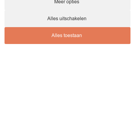
Meer opties
Mijn aanvraag verzenden
Alles uitschakelen
Alles toestaan
Neem contact met ons op!
Geopend van maandag tot en met zaterdag van 8.00 tot
20.00 uur
Wellimmo
Rue de la Station 20A, 6920 Wellin
0487 76 21 22