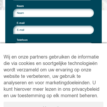
Naam
E-mail
Telefoon
Wij en onze partners gebruiken de informatie
Onderwerp van het contact
die via cookies en soortgelijke technologieën
wordt verzameld om uw ervaring op onze
Uw bericht
website te verbeteren, uw gebruik te
analyseren en voor marketingdoeleinden. U
kunt hierover meer lezen in ons privacybeleid
en uw toestemming op elk moment beheren.
Door dit vakje aan te vinken, geeft u Wellimmo toestemming om
contact met u op te nemen. Uw gegevens worden niet
doorgegeven.