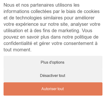
Contact
Nous et nos partenaires utilisons les
informations collectées par le biais de cookies
Liens utiles
et de technologies similaires pour améliorer
Conseils pratiques pour vendre ou louer
Préparer un déménagement
votre expérience sur notre site, analyser votre
Documents utiles
utilisation et à des fins de marketing. Vous
Notaire.be
pouvez en savoir plus dans notre politique de
Société
confidentialité et gérer votre consentement à
TVA. BE 0464.629.802 • IPI : 510350 RC professionnelle et
tout moment.
cautionnement via AXA Belgium SA – police n° 730.390.160
Agent immobilier courtier, agrégation octroyée en Belgique
Plus d'options
© 2026 Wellimmo • Tous droits réservés
Protection des données personnelles
•
Mentions légales
•
Cookies
Désactiver tout
Autoriser tout
Nous contacter !