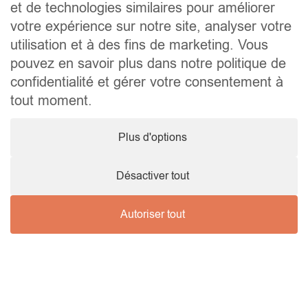
nouveaux
informé des
et de technologies similaires pour améliorer
votre expérience sur notre site, analyser votre
biens immobiliers
utilisation et à des fins de marketing. Vous
disponibles dans la région
pouvez en savoir plus dans notre politique de
confidentialité et gérer votre consentement à
de Wellin ?
tout moment.
Contactez-nous !
Plus d'options
Désactiver tout
Autoriser tout
Nos derniers
biens
Nous contacter !
vendus