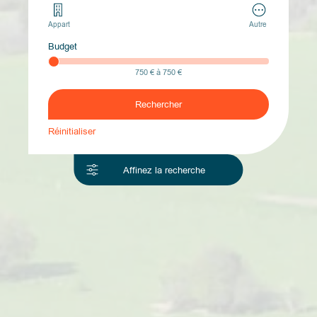
Appart
Autre
Budget
750 € à
750 €
Rechercher
Réinitialiser
Affinez la recherche