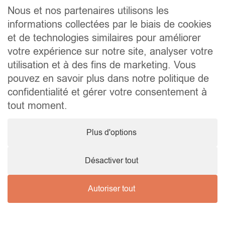
Contact
Nous et nos partenaires utilisons les
informations collectées par le biais de cookies
Liens utiles
et de technologies similaires pour améliorer
Conseils pratiques pour vendre ou louer
Préparer un déménagement
votre expérience sur notre site, analyser votre
Documents utiles
utilisation et à des fins de marketing. Vous
Notaire.be
pouvez en savoir plus dans notre politique de
Société
confidentialité et gérer votre consentement à
TVA. BE 0464.629.802 • IPI : 510350 RC professionnelle et
tout moment.
cautionnement via AXA Belgium SA – police n° 730.390.160
Agent immobilier courtier, agrégation octroyée en Belgique
Plus d'options
© 2026 Wellimmo • Tous droits réservés
Protection des données personnelles
•
Mentions légales
•
Cookies
Désactiver tout
Autoriser tout
Nous contacter !