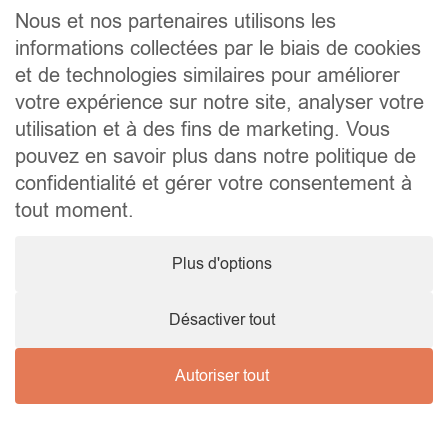
Contact
Nous et nos partenaires utilisons les
informations collectées par le biais de cookies
Liens utiles
et de technologies similaires pour améliorer
Conseils pratiques pour vendre ou louer
Préparer un déménagement
votre expérience sur notre site, analyser votre
Documents utiles
utilisation et à des fins de marketing. Vous
Notaire.be
pouvez en savoir plus dans notre politique de
Société
confidentialité et gérer votre consentement à
TVA. BE 0464.629.802 • IPI : 510350 RC professionnelle et
tout moment.
cautionnement via AXA Belgium SA – police n° 730.390.160
Agent immobilier courtier, agrégation octroyée en Belgique
Plus d'options
© 2026 Wellimmo • Tous droits réservés
Protection des données personnelles
•
Mentions légales
•
Cookies
Désactiver tout
Autoriser tout
Nous contacter !