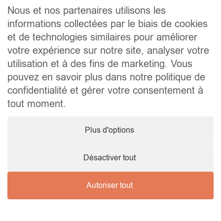
Contact
Nous et nos partenaires utilisons les
informations collectées par le biais de cookies
Liens utiles
et de technologies similaires pour améliorer
Conseils pratiques pour vendre ou louer
Préparer un déménagement
votre expérience sur notre site, analyser votre
Documents utiles
utilisation et à des fins de marketing. Vous
Notaire.be
pouvez en savoir plus dans notre politique de
Société
confidentialité et gérer votre consentement à
TVA. BE 0464.629.802 • IPI : 510350 RC professionnelle et
tout moment.
cautionnement via AXA Belgium SA – police n° 730.390.160
Agent immobilier courtier, agrégation octroyée en Belgique
Plus d'options
© 2026 Wellimmo • Tous droits réservés
Protection des données personnelles
•
Mentions légales
•
Cookies
Désactiver tout
Autoriser tout
Nous contacter !