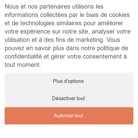
Contact
Nous et nos partenaires utilisons les
informations collectées par le biais de cookies
Liens utiles
et de technologies similaires pour améliorer
Conseils pratiques pour vendre ou louer
Préparer un déménagement
votre expérience sur notre site, analyser votre
Documents utiles
utilisation et à des fins de marketing. Vous
Notaire.be
pouvez en savoir plus dans notre politique de
Société
confidentialité et gérer votre consentement à
TVA. BE 0464.629.802 • IPI : 510350 RC professionnelle et
tout moment.
cautionnement via AXA Belgium SA – police n° 730.390.160
Agent immobilier courtier, agrégation octroyée en Belgique
Plus d'options
© 2026 Wellimmo • Tous droits réservés
Protection des données personnelles
•
Mentions légales
•
Cookies
Désactiver tout
Autoriser tout
Nous contacter !