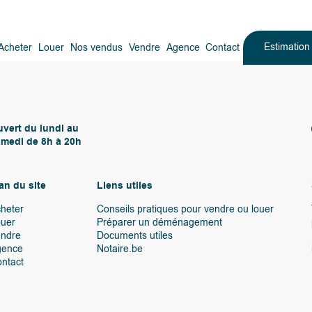
Estimatio
Acheter
Louer
Nos vendus
Vendre
Agence
Contact
vert du lundi au
medi de 8h à 20h
an du site
Liens utiles
heter
Conseils pratiques pour vendre ou louer
uer
Préparer un déménagement
endre
Documents utiles
gence
Notaire.be
ntact