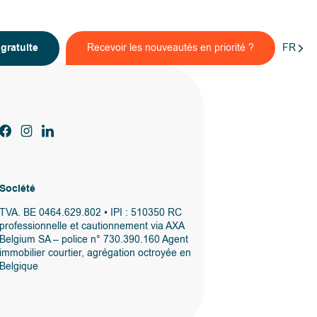
FR
n
gratuite
Recevoir les nouveautés en priorité ?
Société
TVA. BE 0464.629.802 • IPI : 510350 RC
professionnelle et cautionnement via AXA
Belgium SA – police n° 730.390.160 Agent
immobilier courtier, agrégation octroyée en
Belgique