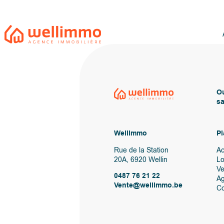
Ou
sa
Wellimmo
Pl
Rue de la Station
Ac
20A, 6920 Wellin
Lo
V
0487 76 21 22
A
Vente@wellimmo.be
Co