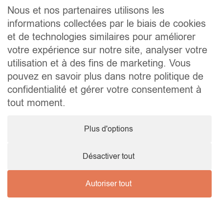
Contact
Nous et nos partenaires utilisons les
informations collectées par le biais de cookies
Liens utiles
et de technologies similaires pour améliorer
Conseils pratiques pour vendre ou louer
Préparer un déménagement
votre expérience sur notre site, analyser votre
Documents utiles
utilisation et à des fins de marketing. Vous
Notaire.be
pouvez en savoir plus dans notre politique de
Société
confidentialité et gérer votre consentement à
TVA. BE 0464.629.802 • IPI : 510350 RC professionnelle et
tout moment.
cautionnement via AXA Belgium SA – police n° 730.390.160
Agent immobilier courtier, agrégation octroyée en Belgique
Plus d'options
© 2026 Wellimmo • Tous droits réservés
Protection des données personnelles
•
Mentions légales
•
Cookies
Désactiver tout
Autoriser tout
Nous contacter !