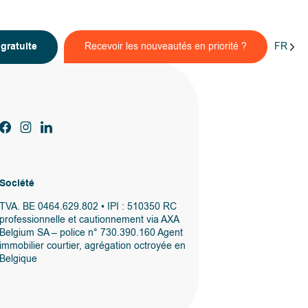
FR
n
gratuite
Recevoir les nouveautés en priorité ?
Société
TVA. BE 0464.629.802 • IPI : 510350 RC
professionnelle et cautionnement via AXA
Belgium SA – police n° 730.390.160 Agent
immobilier courtier, agrégation octroyée en
Belgique