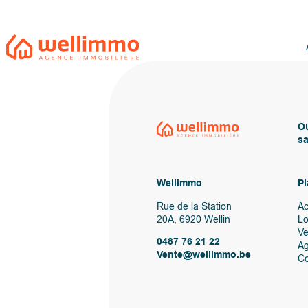
Ou
sa
Wellimmo
Pl
Rue de la Station
Ac
20A, 6920 Wellin
Lo
V
0487 76 21 22
A
Vente@wellimmo.be
Co