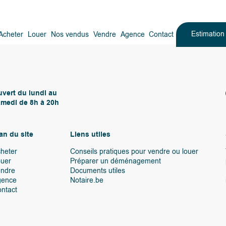
Estimatio
Acheter
Louer
Nos vendus
Vendre
Agence
Contact
vert du lundi au
medi de 8h à 20h
an du site
Liens utiles
heter
Conseils pratiques pour vendre ou louer
uer
Préparer un déménagement
endre
Documents utiles
gence
Notaire.be
ntact