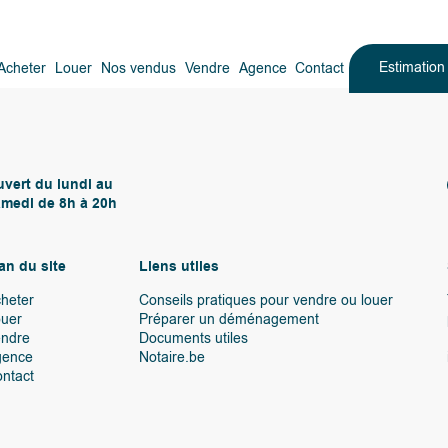
Estimatio
Acheter
Louer
Nos vendus
Vendre
Agence
Contact
vert du lundi au
medi de 8h à 20h
an du site
Liens utiles
heter
Conseils pratiques pour vendre ou louer
uer
Préparer un déménagement
endre
Documents utiles
gence
Notaire.be
ntact