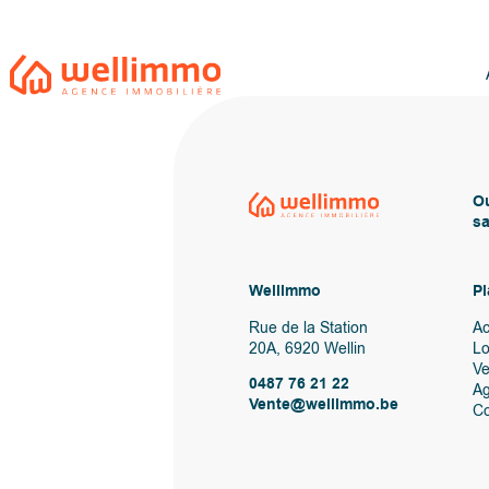
Ou
sa
Wellimmo
Pl
Rue de la Station
Ac
20A, 6920 Wellin
Lo
V
0487 76 21 22
A
Vente@wellimmo.be
Co