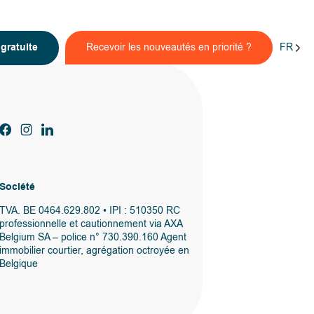
FR
n
gratuite
Recevoir les nouveautés en priorité ?
Société
TVA. BE 0464.629.802 • IPI : 510350 RC
professionnelle et cautionnement via AXA
Belgium SA – police n° 730.390.160 Agent
immobilier courtier, agrégation octroyée en
Belgique