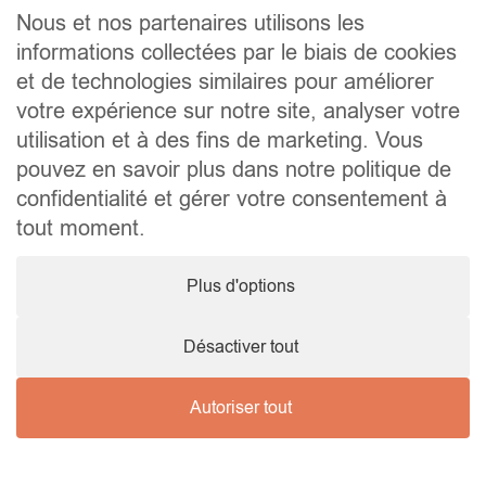
Contact
Nous et nos partenaires utilisons les
informations collectées par le biais de cookies
Liens utiles
et de technologies similaires pour améliorer
Conseils pratiques pour vendre ou louer
Préparer un déménagement
votre expérience sur notre site, analyser votre
Documents utiles
utilisation et à des fins de marketing. Vous
Notaire.be
pouvez en savoir plus dans notre politique de
Société
confidentialité et gérer votre consentement à
TVA. BE 0464.629.802 • IPI : 510350 RC professionnelle et
tout moment.
cautionnement via AXA Belgium SA – police n° 730.390.160
Agent immobilier courtier, agrégation octroyée en Belgique
Plus d'options
© 2026 Wellimmo • Tous droits réservés
Protection des données personnelles
•
Mentions légales
•
Cookies
Désactiver tout
Autoriser tout
Nous contacter !