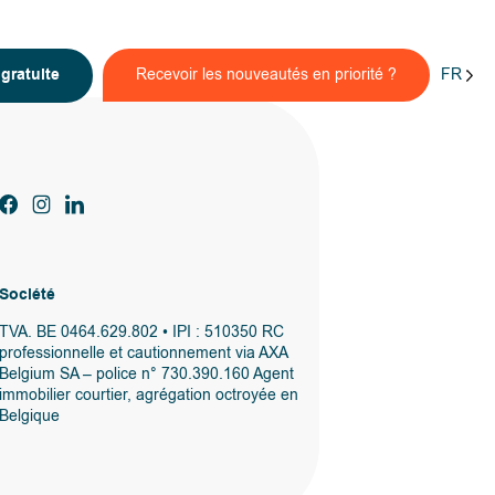
FR
n
gratuite
Recevoir les nouveautés en priorité ?
Société
TVA. BE 0464.629.802 • IPI : 510350 RC
professionnelle et cautionnement via AXA
Belgium SA – police n° 730.390.160 Agent
immobilier courtier, agrégation octroyée en
Belgique