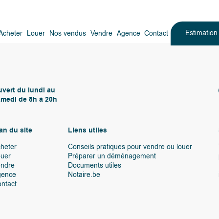
Estimatio
Acheter
Louer
Nos vendus
Vendre
Agence
Contact
vert du lundi au
medi de 8h à 20h
an du site
Liens utiles
heter
Conseils pratiques pour vendre ou louer
uer
Préparer un déménagement
endre
Documents utiles
gence
Notaire.be
ntact