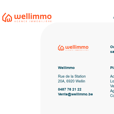
Ou
sa
Wellimmo
Pl
Rue de la Station
Ac
20A, 6920 Wellin
Lo
V
0487 76 21 22
A
Vente@wellimmo.be
Co