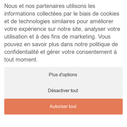
Contact
Nous et nos partenaires utilisons les
informations collectées par le biais de cookies
Liens utiles
et de technologies similaires pour améliorer
Conseils pratiques pour vendre ou louer
Préparer un déménagement
votre expérience sur notre site, analyser votre
Documents utiles
utilisation et à des fins de marketing. Vous
Notaire.be
pouvez en savoir plus dans notre politique de
Société
confidentialité et gérer votre consentement à
TVA. BE 0464.629.802 • IPI : 510350 RC professionnelle et
tout moment.
cautionnement via AXA Belgium SA – police n° 730.390.160
Agent immobilier courtier, agrégation octroyée en Belgique
Plus d'options
© 2026 Wellimmo • Tous droits réservés
Protection des données personnelles
•
Mentions légales
•
Cookies
Désactiver tout
Autoriser tout
Nous contacter !