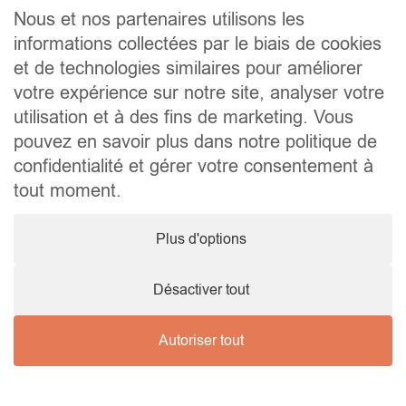
Contact
Nous et nos partenaires utilisons les
informations collectées par le biais de cookies
Liens utiles
et de technologies similaires pour améliorer
Conseils pratiques pour vendre ou louer
Préparer un déménagement
votre expérience sur notre site, analyser votre
Documents utiles
utilisation et à des fins de marketing. Vous
Notaire.be
pouvez en savoir plus dans notre politique de
Société
confidentialité et gérer votre consentement à
TVA. BE 0464.629.802 • IPI : 510350 RC professionnelle et
tout moment.
cautionnement via AXA Belgium SA – police n° 730.390.160
Agent immobilier courtier, agrégation octroyée en Belgique
Plus d'options
© 2026 Wellimmo • Tous droits réservés
Protection des données personnelles
•
Mentions légales
•
Cookies
Désactiver tout
Autoriser tout
Nous contacter !