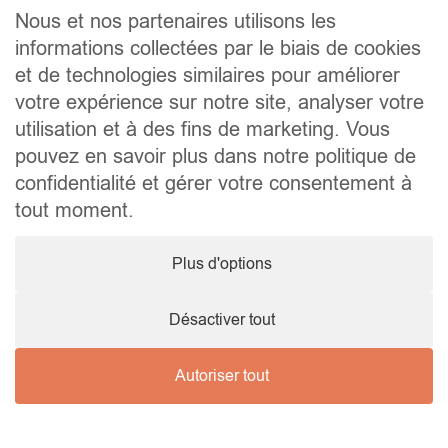
Contact
Nous et nos partenaires utilisons les
informations collectées par le biais de cookies
Liens utiles
et de technologies similaires pour améliorer
Conseils pratiques pour vendre ou louer
Préparer un déménagement
votre expérience sur notre site, analyser votre
Documents utiles
utilisation et à des fins de marketing. Vous
Notaire.be
pouvez en savoir plus dans notre politique de
Société
confidentialité et gérer votre consentement à
TVA. BE 0464.629.802 • IPI : 510350 RC professionnelle et
tout moment.
cautionnement via AXA Belgium SA – police n° 730.390.160
Agent immobilier courtier, agrégation octroyée en Belgique
Plus d'options
© 2026 Wellimmo • Tous droits réservés
Protection des données personnelles
•
Mentions légales
•
Cookies
Désactiver tout
Autoriser tout
Nous contacter !