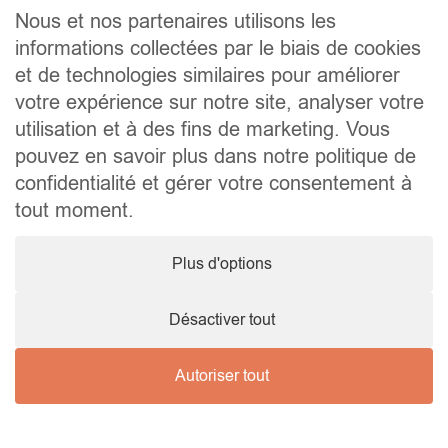
Contact
Nous et nos partenaires utilisons les
informations collectées par le biais de cookies
Liens utiles
et de technologies similaires pour améliorer
Conseils pratiques pour vendre ou louer
Préparer un déménagement
votre expérience sur notre site, analyser votre
Documents utiles
utilisation et à des fins de marketing. Vous
Notaire.be
pouvez en savoir plus dans notre politique de
Société
confidentialité et gérer votre consentement à
TVA. BE 0464.629.802 • IPI : 510350 RC professionnelle et
tout moment.
cautionnement via AXA Belgium SA – police n° 730.390.160
Agent immobilier courtier, agrégation octroyée en Belgique
Plus d'options
© 2026 Wellimmo • Tous droits réservés
Protection des données personnelles
•
Mentions légales
•
Cookies
Désactiver tout
Autoriser tout
Nous contacter !