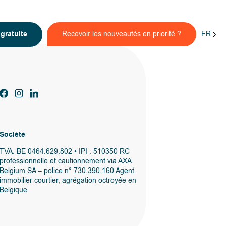
FR
n
gratuite
Recevoir les nouveautés en priorité ?
Société
TVA. BE 0464.629.802 • IPI : 510350 RC
professionnelle et cautionnement via AXA
Belgium SA – police n° 730.390.160 Agent
immobilier courtier, agrégation octroyée en
Belgique