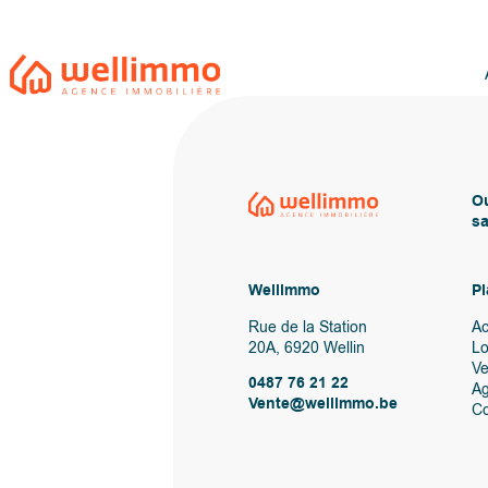
Ou
sa
Wellimmo
Pl
Rue de la Station
Ac
20A, 6920 Wellin
Lo
V
0487 76 21 22
A
Vente@wellimmo.be
Co