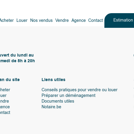
Estimatio
Acheter
Louer
Nos vendus
Vendre
Agence
Contact
vert du lundi au
medi de 8h à 20h
an du site
Liens utiles
heter
Conseils pratiques pour vendre ou louer
uer
Préparer un déménagement
endre
Documents utiles
gence
Notaire.be
ntact