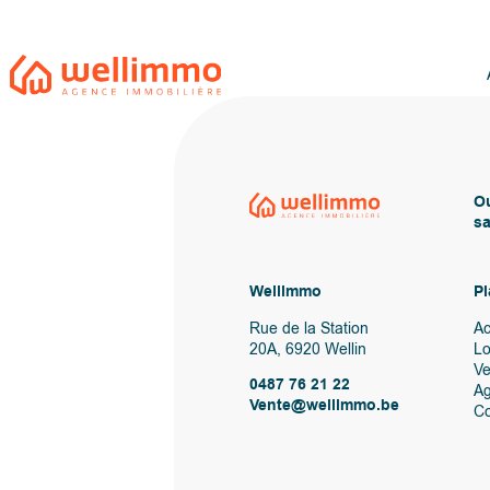
Ou
sa
Wellimmo
Pl
Rue de la Station
Ac
20A, 6920 Wellin
Lo
V
0487 76 21 22
A
Vente@wellimmo.be
Co