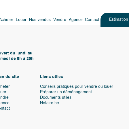
Estimatio
Acheter
Louer
Nos vendus
Vendre
Agence
Contact
vert du lundi au
medi de 8h à 20h
an du site
Liens utiles
heter
Conseils pratiques pour vendre ou louer
uer
Préparer un déménagement
endre
Documents utiles
gence
Notaire.be
ntact