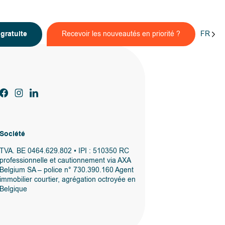
FR
n
gratuite
Recevoir les nouveautés en priorité ?
Société
TVA. BE 0464.629.802 • IPI : 510350 RC
professionnelle et cautionnement via AXA
Belgium SA – police n° 730.390.160 Agent
immobilier courtier, agrégation octroyée en
Belgique