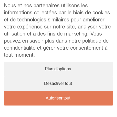
Contact
Nous et nos partenaires utilisons les
informations collectées par le biais de cookies
Liens utiles
et de technologies similaires pour améliorer
Conseils pratiques pour vendre ou louer
Préparer un déménagement
votre expérience sur notre site, analyser votre
Documents utiles
utilisation et à des fins de marketing. Vous
Notaire.be
pouvez en savoir plus dans notre politique de
Société
confidentialité et gérer votre consentement à
TVA. BE 0464.629.802 • IPI : 510350 RC professionnelle et
tout moment.
cautionnement via AXA Belgium SA – police n° 730.390.160
Agent immobilier courtier, agrégation octroyée en Belgique
Plus d'options
© 2026 Wellimmo • Tous droits réservés
Protection des données personnelles
•
Mentions légales
•
Cookies
Désactiver tout
Autoriser tout
Nous contacter !