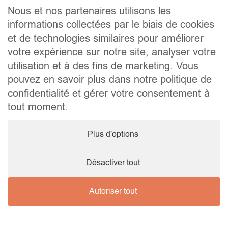
Contact
Nous et nos partenaires utilisons les
informations collectées par le biais de cookies
Liens utiles
et de technologies similaires pour améliorer
Conseils pratiques pour vendre ou louer
Préparer un déménagement
votre expérience sur notre site, analyser votre
Documents utiles
utilisation et à des fins de marketing. Vous
Notaire.be
pouvez en savoir plus dans notre politique de
Société
confidentialité et gérer votre consentement à
TVA. BE 0464.629.802 • IPI : 510350 RC professionnelle et
tout moment.
cautionnement via AXA Belgium SA – police n° 730.390.160
Agent immobilier courtier, agrégation octroyée en Belgique
Plus d'options
© 2026 Wellimmo • Tous droits réservés
Protection des données personnelles
•
Mentions légales
•
Cookies
Désactiver tout
Autoriser tout
Nous contacter !