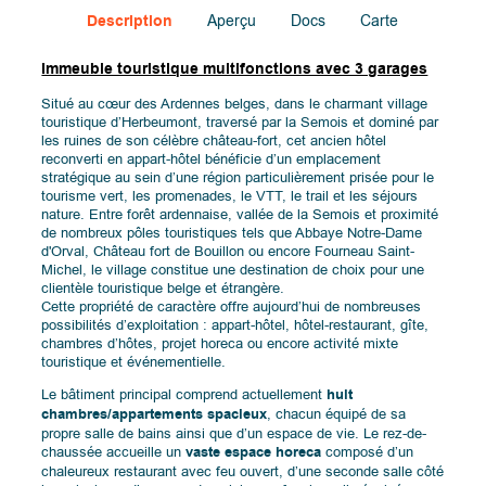
Description
Aperçu
Docs
Carte
Immeuble touristique multifonctions avec 3 garages
Situé au cœur des Ardennes belges, dans le charmant village
touristique d’Herbeumont, traversé par la Semois et dominé par
les ruines de son célèbre château-fort, cet ancien hôtel
reconverti en appart-hôtel bénéficie d’un emplacement
stratégique au sein d’une région particulièrement prisée pour le
tourisme vert, les promenades, le VTT, le trail et les séjours
nature. Entre forêt ardennaise, vallée de la Semois et proximité
de nombreux pôles touristiques tels que Abbaye Notre-Dame
d'Orval, Château fort de Bouillon ou encore Fourneau Saint-
Michel, le village constitue une destination de choix pour une
clientèle touristique belge et étrangère.
Cette propriété de caractère offre aujourd’hui de nombreuses
possibilités d’exploitation : appart-hôtel, hôtel-restaurant, gîte,
chambres d’hôtes, projet horeca ou encore activité mixte
touristique et événementielle.
Le bâtiment principal comprend actuellement
huit
chambres/appartements spacieux
, chacun équipé de sa
propre salle de bains ainsi que d’un espace de vie. Le rez-de-
chaussée accueille un
vaste espace horeca
composé d’un
chaleureux restaurant avec feu ouvert, d’une seconde salle côté