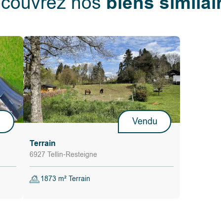
biens similai
couvrez nos
u
Vendu
Terrain
6927 Tellin-Resteigne
1873 m² Terrain