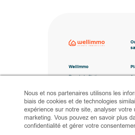
Ou
sa
Wellimmo
Pl
Rue de la Station
Ac
20A, 6920 Wellin
Lo
V
Nous et nos partenaires utilisons les info
0487 76 21 22
A
Vente@wellimmo.be
Co
biais de cookies et de technologies simila
expérience sur notre site, analyser votre u
marketing. Vous pouvez en savoir plus da
confidentialité et gérer votre consentem