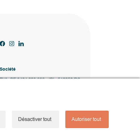
Société
TVA. BE 0464.629.802 • IPI : 510350 RC
professionnelle et cautionnement via AXA
Belgium SA – police n° 730.390.160 Agent
immobilier courtier, agrégation octroyée en
Belgique
Désactiver tout
Autoriser tout