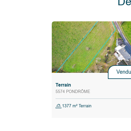
Dé
Vend
Terrain
5574 PONDRÔME
1377 m² Terrain