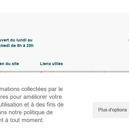
vert du lundi au
medi de 8h à 20h
an du site
Liens utiles
heter
Conseils pratiques pour vendre ou louer
uer
Préparer un déménagement
endre
Documents utiles
rmations collectées par le
gence
Notaire.be
ntact
ires pour améliorer votre
tilisation et à des fins de
Plus d'options
ns notre politique de
ent à tout moment.