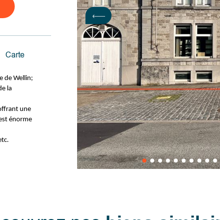
Carte
e de Wellin;
e la
 offrant une
t est énorme
tc.
es années
a été