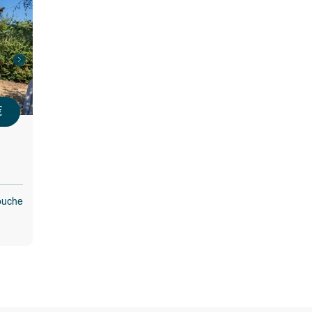
€
ouche