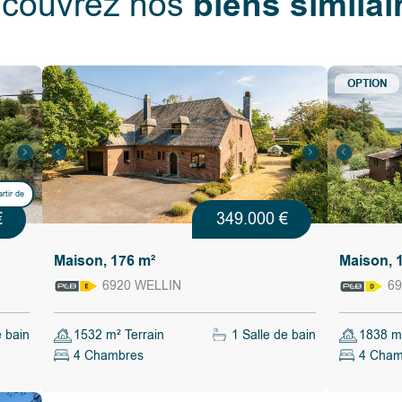
biens similai
couvrez nos
st
z constitue
auffage
ste des
OPTION
ce de
ment, et
s avec le
 brutes
artir de
cupés par la
€
349.000 €
Maison, 176 m²
Maison, 
6920 WELLIN
69
 droit
e bain
1532 m² Terrain
1 Salle de bain
1838 m²
ts
4 Chambres
4 Cham