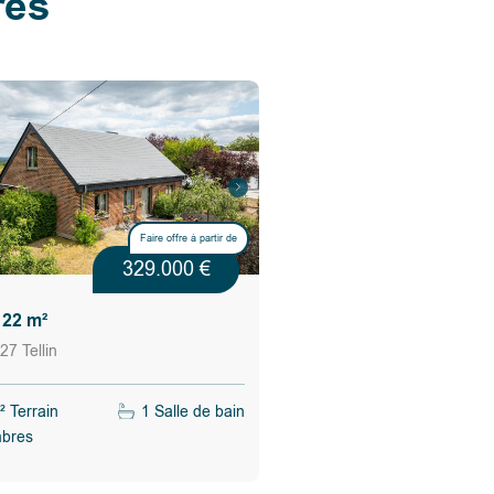
res
Faire offre à partir de
329.000 €
122 m²
27 Tellin
 Terrain
1 Salle de bain
bres