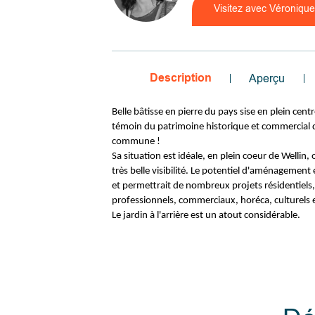
Visitez avec Véronique
Description
Aperçu
Belle bâtisse en pierre du pays sise en plein centr
témoin du patrimoine historique et commercial d
commune !
Sa situation est idéale, en plein coeur de Wellin,
très belle visibilité. Le potentiel d'aménagemen
et permettrait de nombreux projets résidentiels,
professionnels, commerciaux, horéca, culturels e
Le jardin à l'arrière est un atout considérable.
La bâtisse originelle en pierre du pays daterait d
1850, tandis que le volume en annexe à l'arrière 
construit après la première guerre mondiale.
Le bien se compose de deux entités :