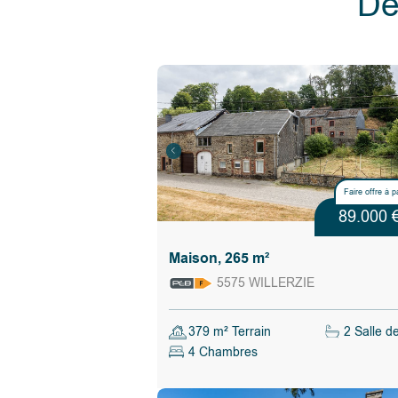
Dé
- le bâtiment de droite dont le rez de chaussée e
actuellement donné en location à la Poste. Ce re
une entité distincte (électricité et système de ch
privatif), sans plus de communication avec le re
bâtiments,
- le bâtiment de gauche qui était encore un espa
stockage à usage professionnel jusqu'à dernière
dont la cave et les étages communiquent toujour
bâtiment de droite.
L'ensemble de ces deux unités offre les surfaces
suivantes:
Faire offre à p
- environ 350 m² au rez, dont environ 190 m² oc
89.000 
poste,
- environ 350 m² au premier,
Maison, 265 m²
- environ 210 m² au second,
5575 WILLERZIE
- cave sur environ 90 m².
L'acquéreur devra respecter le contrat de bail de
379 m² Terrain
2 Salle d
commun dont bénéficie la Poste, renseignemen
4 Chambres
supplémentaires sur demande à l'agence.
Calculer les droits d'enregistrement