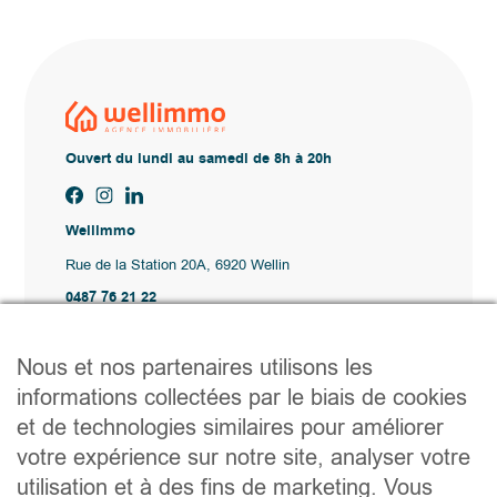
Ouvert du lundi au samedi de 8h à 20h
Wellimmo
Rue de la Station 20A, 6920 Wellin
0487 76 21 22
Vente@wellimmo.be
Plan du site
Nous et nos partenaires utilisons les
Acheter
informations collectées par le biais de cookies
Louer
et de technologies similaires pour améliorer
Vendre
Agence
votre expérience sur notre site, analyser votre
Contact
utilisation et à des fins de marketing. Vous