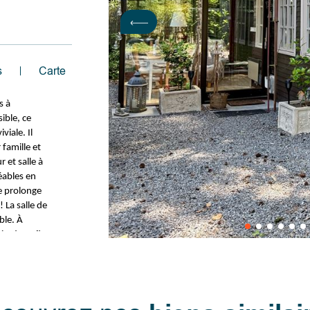
s
Carte
s à
ible, ce
iale. Il
 famille et
 et salle à
éables en
e prolonge
! La salle de
ble. À
te à profiter
itable havre
privilégiés
 salle à
ur, salle de