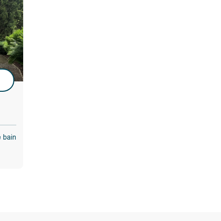
tant de
e, …).
u
e bain