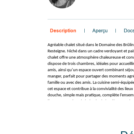
Description
Aperçu
Doc
Agréable chalet situé dans le Domaine des Brûlin
Resteigne. Niché dans un cadre verdoyant et pais
chalet offre une atmosphère chaleureuse et conviv
dispose de trois chambres, idéales pour accueillir
amis, ainsi qu’un espace ouvert combinant séjour
manger, parfait pour partager des moments agr
famille ou avec des amis. La cuisine semi-équipé
cet espace et contribue à la convivialité des lieux 
douche, simple mais pratique, complète l’ensem
l’avant, une véranda baignée de lumière vous invi
pleinement des beaux jours. Ce chalet est un vér
de sérénité et vous offrira de vivre des moments 
en pleine nature. À découvrir sans tarder !
REZ :
véranda donnant accès à un séjour (salon et
manger), cuisine semi-équipée ouverte sur le séjo