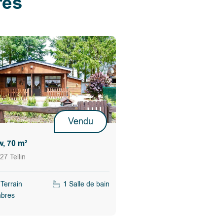
res
Vendu
, 70 m²
27 Tellin
Terrain
1 Salle de bain
bres