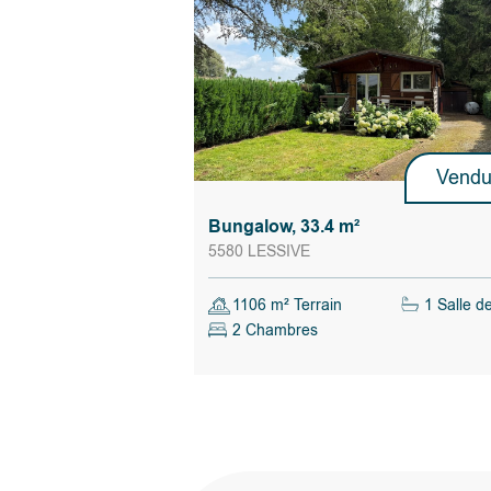
le mieux au regard de ses propres critères (mon
l’offre, conditions suspensives, délai de signatur
Calculer les droits d'enregistrement
Vend
Bungalow, 33.4 m²
5580 LESSIVE
1106 m² Terrain
1 Salle d
2 Chambres