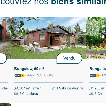
biens similai
couvrez nos
llation a été
 réalisés…il
u
Vendu
Bungalow, 50 m²
Bungalow
6927 RESTEIGNE
69
ulté, de
ouche
307 m² Terrain
1 Salle de douche
285 m² 
e ou ne pas
2 Chambres
3 Cham
tenu de
 lui convient