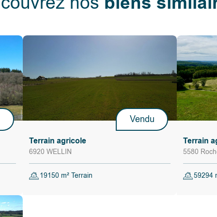
biens similai
couvrez nos
u
Vendu
Terrain agricole
Terrain a
6920 WELLIN
5580 Roche
19150 m² Terrain
59294 m