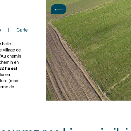
s
Carte
 belle
e village de
 "Au chemin
 chemin en
,82 ha est
tie en
ulture (maïs
ferme de