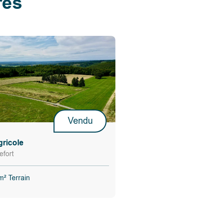
res
Vendu
gricole
fort
² Terrain