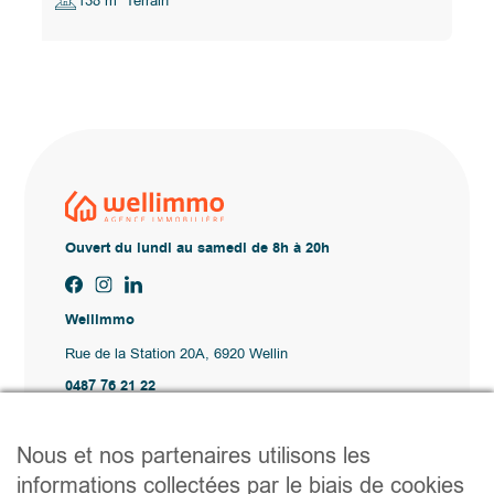
138 m² Terrain
Ouvert du lundi au samedi de 8h à 20h
Wellimmo
Rue de la Station 20A, 6920 Wellin
0487 76 21 22
Vente@wellimmo.be
Plan du site
Nous et nos partenaires utilisons les
Acheter
informations collectées par le biais de cookies
Louer