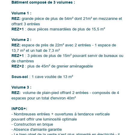
Bâtiment composé de 3 volumes :
Volume 1 :
REZ:
grande pièce de plus de 54m² dont 21m² en mezzanine et
offrant 3 entrées
REZ+1
: deux pièces mansardées de plus de 15,5 m²
Volume 2 :
REZ:
espace de près de 22m² avec 2 entrées - 1 espace de
13,7 m² et un hall de 7,3 m²
REZ+1
: 3 pièces de plus de 15m² pouvant servir de bureaux ou
de chambres
REZ+2
: plus de 45m² de grenier aménageable
Sous-sol
: 1 cave voutée de 13 m²
Volume 3 :
REZ:
volume de plain-pied offrant 2 entrées - composés de 4
espaces pour un total d'environ 40m²
INFOS+:
- Nombreuses entrées + ouvertures à tendance verticale
pouvant offrir une luminosité optimale
- Construction en brique
- Absence d'amiante garantie
- Le bien objet de la vente n’est plus alimenté en électricité - il