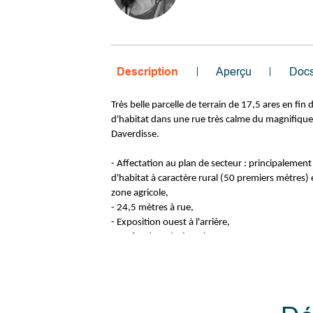
Description
Aperçu
Doc
Très belle parcelle de terrain de 17,5 ares en fin
d'habitat dans une rue très calme du magnifique 
Daverdisse.
- Affectation au plan de secteur : principalemen
d'habitat à caractère rural (50 premiers mètres) e
zone agricole,
- 24,5 mètres à rue,
- Exposition ouest à l'arrière,
- Profondeur de 65 mètres,
- Situation Idéale : dans une rue très calme du tr
village de Daverdisse - dernier terrain en zone d'
réserve de confirmation par l'administration c
superbe vue dégagée sur la vallée de l'Almache,
- Terrain en légère pente au niveau de la voirie,