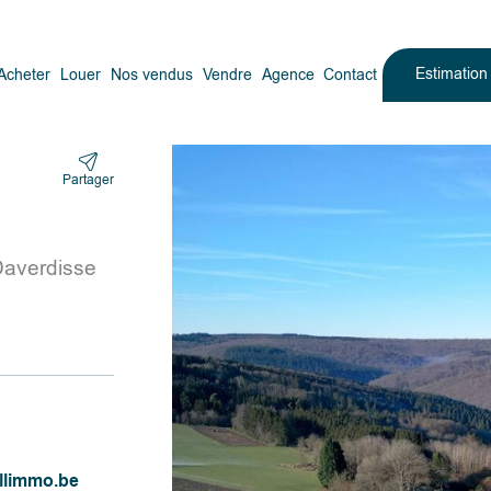
Estimatio
Acheter
Louer
Nos vendus
Vendre
Agence
Contact
Partager
averdisse
llimmo.be