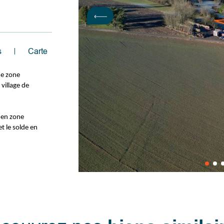
s
Carte
 de zone
village de
t en zone
t le solde en
ès prisé
habitat (sous
ommunale),