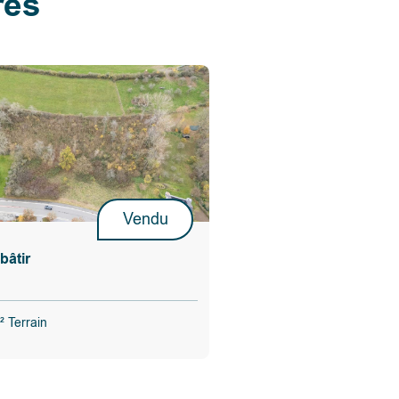
res
Vendu
bâtir
 Terrain