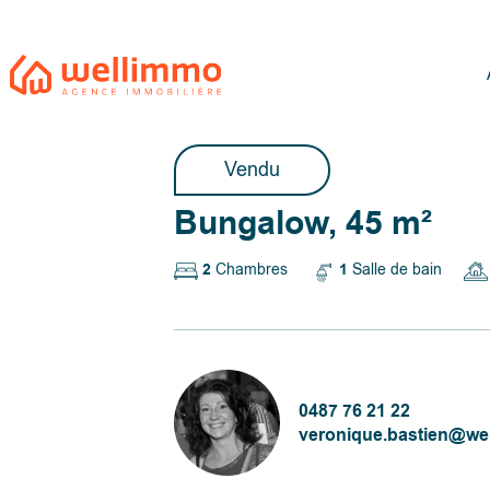
Vendu
Bungalow, 45 m²
2
Chambres
1
Salle de bain
0487 76 21 22
veronique.bastien@we