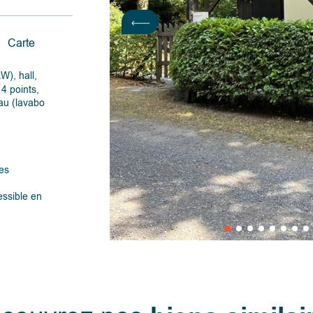
Carte
W), hall,
4 points,
eau (lavabo
les
essible en
es,
 etc.),
e 7,0 kW),
réablement