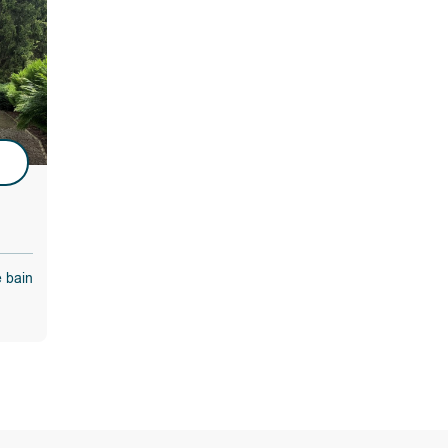
u
e bain