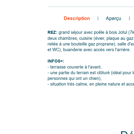
Description
Aperçu
REZ:
grand séjour avec poêle à bois Jotul (7k
deux chambres, cuisine (évier, plaque au gaz 
reliée à une bouteille gaz proprane), salle d'
et WC), buanderie avec accès vers l'arrière.
INFOS+:
- terrasse couverte à l'avant,
- une partie du terrain est clôturé (idéal pour 
personnes qui ont un chien),
- situation très calme, en pleine nature et acc
voiture,
- à 3 km de toutes les commodités (commerc
restaurants, pharmacie, poste, station-service
- eau de source disponible en bas de la rue,
- foyer extérieur (barbecue dans le sol),
- poêle à bois (Jotul F118, puissance nominal
largement suffisant pour garder le chalet ag
chaud en hiver,