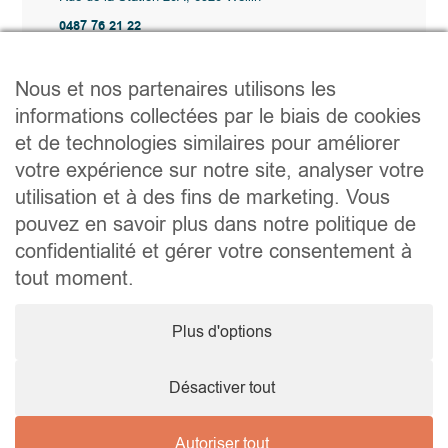
0487 76 21 22
Vente@wellimmo.be
Plan du site
Nous et nos partenaires utilisons les
Acheter
informations collectées par le biais de cookies
Louer
et de technologies similaires pour améliorer
Vendre
Agence
votre expérience sur notre site, analyser votre
Contact
utilisation et à des fins de marketing. Vous
Liens utiles
pouvez en savoir plus dans notre politique de
Conseils pratiques pour vendre ou louer
confidentialité et gérer votre consentement à
Préparer un déménagement
Documents utiles
tout moment.
Notaire.be
Société
Plus d'options
TVA. BE 0464.629.802 • IPI : 510350 RC professionnelle et
cautionnement via AXA Belgium SA – police n° 730.390.160
Agent immobilier courtier, agrégation octroyée en Belgique
Désactiver tout
Autoriser tout