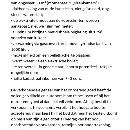
van ongeveer 50 m² (momenteel 2 „slaapkamers“)
-dakbedekking van oude kunstleien, niet geïsoleerd, nog
steeds waterdicht;
- de elektriciteit moet aan de voorschriften worden
aangepast, nieuwe "slimme" meter;
-aluminium kozijnen met dubbele beglazing uit 1968,
voorzien van luiken;
-verwarming via gasconvectoren, bovengrondse tank van
1000 liter;
-mogelijkheid om een pelletkachel te plaatsen;
-warm water via een elektrische boiler;
- te renoveren - in goede staat - enorm potentieel - talrijke
mogelijkheden;
-netto kadastraal inkomen van 743 euro.
De verkopende eigenaar van het onroerend goed heeft de
volledige vrijheid en autonomie om te beslissen of hij het
onroerend goed al dan niet wil verkopen. Als hij besluit te
verkopen, is hij geenszins verplicht het hoogste bod te
accepteren, maar kiest hij het bod dat hem het beste uitkomt
op basis van zijn eigen criteria (bedrag van het bod,
opschortende voorwaarden, termijn voor ondertekening,