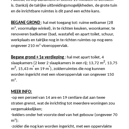
is. Dankzij de talrijke uitbreidingsmogelijkheden, de grote tuin
en de inrichtbare ruimtes is dit pand een echte kans.
BEGANE GROND
: hal met toegang tot: ruime eetkamer (28
m², voormalige winkel), in te richten keuken, woonkamer, te
renoveren badkamer (bad, wastafel) en apart toilet, schuur,
werkplaats en talrijke nog in te richten ruimtes op nog eens
ongeveer 210 m² vloeroppervlak.
Begane grond + 1e verdieping
: hal met apart toilet, 4
2
slaapkamers (2 keer 2 slaapkamers in een rij; 13,72 m
, 13,75
2
²
²
m
, 15,43 m
en 19 m
), zolderruimtes die nog kunnen
worden ingericht met een vloeroppervlak van ongeveer 150
m².
MEER INFO:
-op een perceel van 14 are en 19 centiare dat aan twee
straten grenst, wat de inrichting tot meerdere woningen zou
vergemakkelijken;
-kelders onder het voorste deel van het gebouw (ongeveer 70
m²);
-zolder die nog kan worden ingericht, met een oppervlakte