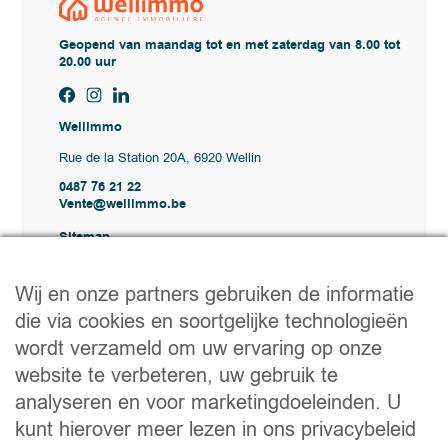
Geopend van maandag tot en met zaterdag van 8.00 tot
20.00 uur
Wellimmo
Rue de la Station 20A, 6920 Wellin
0487 76 21 22
Vente@wellimmo.be
Sitemap
Kopen
Huren
Wij en onze partners gebruiken de informatie
Verkopen
die via cookies en soortgelijke technologieën
Bureau
Contact
wordt verzameld om uw ervaring op onze
Nuttige links
website te verbeteren, uw gebruik te
analyseren en voor marketingdoeleinden. U
Praktische tips voor verkopen of verhuren
Een verhuizing voorbereiden
kunt hierover meer lezen in ons privacybeleid
Handige documenten