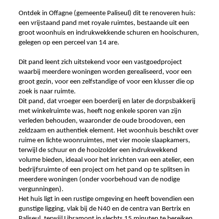
Ontdek in Offagne (gemeente Paliseul) dit te renoveren huis:
een vrijstaand pand met royale ruimtes, bestaande uit een
groot woonhuis en indrukwekkende schuren en hooischuren,
gelegen op een perceel van 14 are.
Dit pand leent zich uitstekend voor een vastgoedproject
waarbij meerdere woningen worden gerealiseerd, voor een
groot gezin, voor een zelfstandige of voor een klusser die op
zoek is naar ruimte.
Dit pand, dat vroeger een boerderij en later de dorpsbakkerij
met winkelruimte was, heeft nog enkele sporen van zijn
verleden behouden, waaronder de oude broodoven, een
zeldzaam en authentiek element. Het woonhuis beschikt over
ruime en lichte woonruimtes, met vier mooie slaapkamers,
terwijl de schuur en de hooizolder een indrukwekkend
volume bieden, ideaal voor het inrichten van een atelier, een
bedrijfsruimte of een project om het pand op te splitsen in
meerdere woningen (onder voorbehoud van de nodige
vergunningen).
Het huis ligt in een rustige omgeving en heeft bovendien een
gunstige ligging, vlak bij de N40 en de centra van Bertrix en
Paliseul, terwijl Libramont in slechts 15 minuten te bereiken