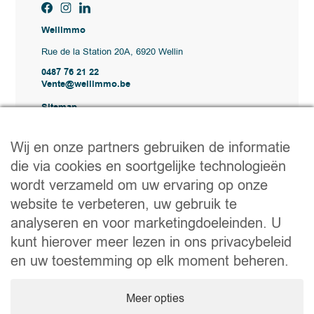
Wellimmo
Rue de la Station 20A, 6920 Wellin
0487 76 21 22
Vente@wellimmo.be
Sitemap
Kopen
Huren
Wij en onze partners gebruiken de informatie
Verkopen
die via cookies en soortgelijke technologieën
Bureau
Contact
wordt verzameld om uw ervaring op onze
Nuttige links
website te verbeteren, uw gebruik te
analyseren en voor marketingdoeleinden. U
Praktische tips voor verkopen of verhuren
Een verhuizing voorbereiden
kunt hierover meer lezen in ons privacybeleid
Handige documenten
Notaire.be
en uw toestemming op elk moment beheren.
Bedrijf
Meer opties
BTW-nummer: BE 0464.629.802 • IPI: 510350
Beroepsaansprakelijkheidsverzekering en borgstelling via