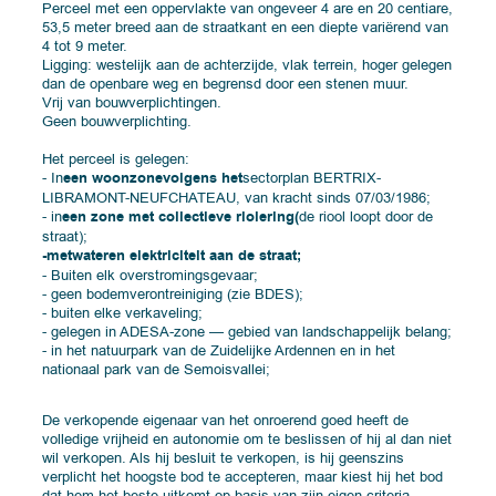
Perceel met een oppervlakte van ongeveer 4 are en 20 centiare,
53,5 meter breed aan de straatkant en een diepte variërend van
4 tot 9 meter.
Ligging: westelijk aan de achterzijde, vlak terrein, hoger gelegen
dan de openbare weg en begrensd door een stenen muur.
Vrij van bouwverplichtingen.
Geen bouwverplichting.
Het perceel is gelegen:
- In
een woonzone
volgens het
sectorplan BERTRIX-
LIBRAMONT-NEUFCHATEAU, van kracht sinds 07/03/1986;
- in
een zone met collectieve riolering
(
de riool loopt door de
straat);
-
met
water
en elektriciteit aan de straat;
- Buiten elk overstromingsgevaar;
- geen bodemverontreiniging (zie BDES);
- buiten elke verkaveling;
- gelegen in ADESA-zone — gebied van landschappelijk belang;
- in het natuurpark van de Zuidelijke Ardennen en in het
nationaal park van de Semoisvallei;
De verkopende eigenaar van het onroerend goed heeft de
volledige vrijheid en autonomie om te beslissen of hij al dan niet
wil verkopen. Als hij besluit te verkopen, is hij geenszins
verplicht het hoogste bod te accepteren, maar kiest hij het bod
dat hem het beste uitkomt op basis van zijn eigen criteria