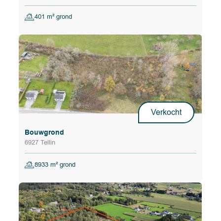
401 m² grond
Verkocht
Bouwgrond
6927 Tellin
8933 m² grond