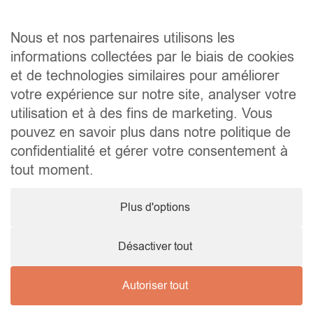
Vente@wellimmo.be
Plan du site
Nous et nos partenaires utilisons les
Acheter
informations collectées par le biais de cookies
Louer
et de technologies similaires pour améliorer
Vendre
Agence
votre expérience sur notre site, analyser votre
Contact
utilisation et à des fins de marketing. Vous
Liens utiles
pouvez en savoir plus dans notre politique de
Conseils pratiques pour vendre ou louer
confidentialité et gérer votre consentement à
Préparer un déménagement
Documents utiles
tout moment.
Notaire.be
Société
Plus d'options
TVA. BE 0464.629.802 • IPI : 510350 RC professionnelle et
cautionnement via AXA Belgium SA – police n° 730.390.160
Agent immobilier courtier, agrégation octroyée en Belgique
Désactiver tout
Autoriser tout
© 2026 Wellimmo • Tous droits réservés
Protection des données personnelles
•
Mentions légales
•
Cookies