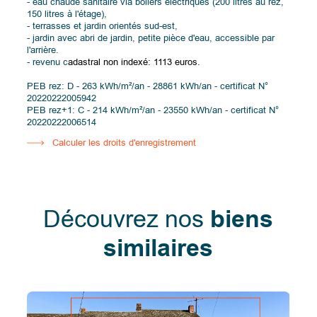
- eau chaude sanitaire via boilers électriques (200 litres au rez,
150 litres à l'étage),
- terrasses et jardin orientés sud-est,
- jardin avec abri de jardin, petite pièce d'eau, accessible par
l'arrière.
- revenu c
adastral non indexé: 1113 euros.
PEB rez: D - 263 kWh/m²/an - 28861 kWh/an - certificat N°
20220222005942
PEB rez+1: C - 214 kWh/m²/an - 23550 kWh/an - certificat N°
20220222006514
Calculer les droits d'enregistrement
Découvrez nos
biens
similaires