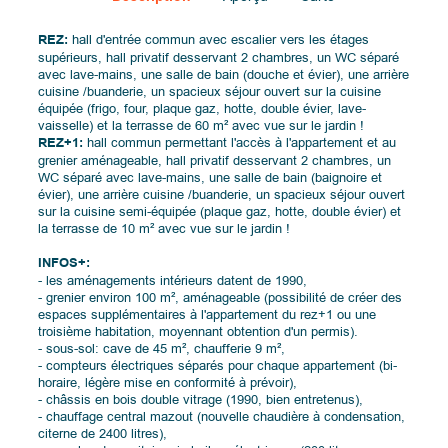
REZ:
hall d'entrée commun avec escalier vers les étages
supérieurs, hall privatif desservant 2 chambres, un WC séparé
avec lave-mains, une salle de bain (douche et évier), une arrière
cuisine /buanderie, un spacieux séjour ouvert sur la cuisine
équipée (frigo, four, plaque gaz, hotte, double évier, lave-
vaisselle) et la terrasse de 60 m² avec vue sur le jardin !
REZ+1:
hall commun permettant l'accès à l'appartement et au
grenier aménageable, hall privatif
desservant 2 chambres, un
WC séparé avec lave-mains, une salle de bain (baignoire et
évier), une
arrière cuisine /buanderie, un spacieux séjour ouvert
sur la cuisine semi-équipée (plaque gaz, hotte, double évier) et
la terrasse de 10 m² avec vue sur le jardin !
INFOS+:
- les aménagements intérieurs datent de 1990,
- grenier environ 100 m², aménageable (possibilité de créer des
espaces supplémentaires à l'appartement du rez+1 ou une
troisième habitation, moyennant obtention d'un permis).
- sous-sol: cave de 45 m², chaufferie 9 m²,
- compteurs électriques séparés pour chaque appartement (bi-
horaire, légère mise en conformité à prévoir),
- châssis en bois double vitrage (1990, bien entretenus),
- chauffage central mazout (nouvelle chaudière à condensation,
citerne de 2400 litres),