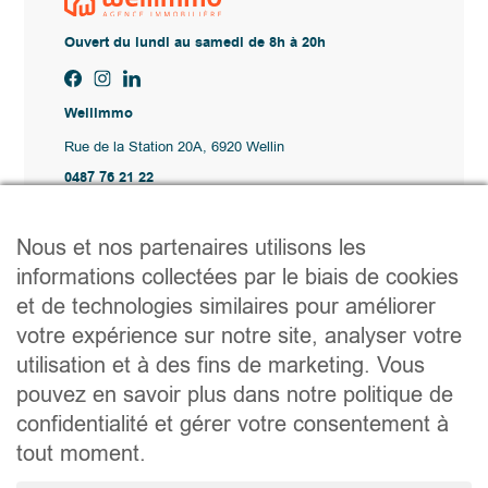
Ouvert du lundi au samedi de 8h à 20h
Wellimmo
Rue de la Station 20A, 6920 Wellin
0487 76 21 22
Vente@wellimmo.be
Plan du site
Nous et nos partenaires utilisons les
Acheter
informations collectées par le biais de cookies
Louer
et de technologies similaires pour améliorer
Vendre
Agence
votre expérience sur notre site, analyser votre
Contact
utilisation et à des fins de marketing. Vous
Liens utiles
pouvez en savoir plus dans notre politique de
Conseils pratiques pour vendre ou louer
confidentialité et gérer votre consentement à
Préparer un déménagement
Documents utiles
tout moment.
Notaire.be