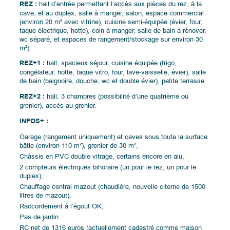
REZ :
hall d’entrée permettant l’accès aux pièces du rez, à la
cave, et au duplex, salle à manger, salon, espace commercial
(environ 20 m² avec vitrine), cuisine semi-équipée (évier, four,
taque électrique, hotte), coin à manger, salle de bain à rénover,
wc séparé, et espaces de rangement/stockage sur environ 30
m²)
REZ+1 :
hall, spacieux séjour, cuisine équipée (frigo,
congélateur, hotte, taque vitro, four, lave-vaisselle, évier), salle
de bain (baignoire, douche, wc et double évier), petite terrasse
REZ+2 :
hall, 3 chambres (possibilité d’une quatrième ou
grenier), accès au grenier.
INFOS+ :
Garage (rangement uniquement) et caves sous toute la surface
bâtie (environ 110 m²), grenier de 30 m²,
Châssis en PVC double vitrage, certains encore en alu,
2 compteurs électriques bihoraire (un pour le rez, un pour le
duplex),
Chauffage central mazout (chaudière, nouvelle citerne de 1500
litres de mazout),
Raccordement à l’égout OK,
Pas de jardin.
RC net de 1316 euros (actuellement cadastré comme maison