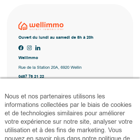
Ouvert du lundi au samedi de 8h à 20h
Wellimmo
Rue de la Station 20A, 6920 Wellin
0487 76 21 22
Vente@wellimmo.be
Plan du site
Nous et nos partenaires utilisons les
Acheter
informations collectées par le biais de cookies
Louer
et de technologies similaires pour améliorer
Vendre
Agence
votre expérience sur notre site, analyser votre
Contact
utilisation et à des fins de marketing. Vous
Liens utiles
pouvez en savoir plus dans notre politique de