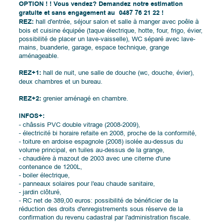
OPTION ! ! Vous vendez? Demandez notre estimation
gratuite et sans engagement au 0487 76 21 22 !
REZ:
hall d'entrée, séjour salon et salle à manger avec poêle à
bois et cuisine équipée (taque électrique, hotte, four, frigo, évier,
possibilité de placer un lave-vaisselle), WC séparé avec lave-
mains, buanderie, garage, espace technique, grange
aménageable.
REZ+1:
hall de nuit, une salle de douche (wc, douche, évier),
deux chambres et un bureau.
REZ+2:
grenier aménagé en chambre.
INFOS+:
- châssis PVC double vitrage (2008-2009),
- électricité bi horaire refaite en 2008, proche de la conformité,
- toiture en ardoise espagnole (2008) isolée au-dessus du
volume principal, en tuiles au-dessus de la grange,
- chaudière à mazout de 2003 avec une citerne d'une
contenance de 1200L,
- boiler électrique,
- panneaux solaires pour l'eau chaude sanitaire,
- jardin clôturé,
- RC net de 389,00 euros: possibilité de bénéficier de la
réduction des droits d'enregistrements sous réserve de la
confirmation du revenu cadastral par l'administration fiscale.