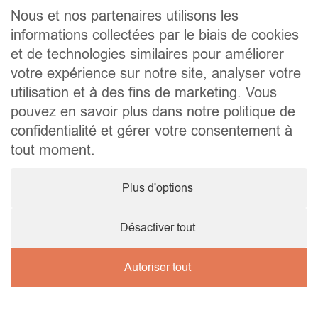
Plan du site
Nous et nos partenaires utilisons les
Acheter
informations collectées par le biais de cookies
Louer
et de technologies similaires pour améliorer
Vendre
Agence
votre expérience sur notre site, analyser votre
Contact
utilisation et à des fins de marketing. Vous
Liens utiles
pouvez en savoir plus dans notre politique de
Conseils pratiques pour vendre ou louer
confidentialité et gérer votre consentement à
Préparer un déménagement
Documents utiles
tout moment.
Notaire.be
Société
Plus d'options
TVA. BE 0464.629.802 • IPI : 510350 RC professionnelle et
cautionnement via AXA Belgium SA – police n° 730.390.160
Agent immobilier courtier, agrégation octroyée en Belgique
Désactiver tout
Autoriser tout
© 2026 Wellimmo • Tous droits réservés
Protection des données personnelles
•
Mentions légales
•
Cookies
Nous contacter !