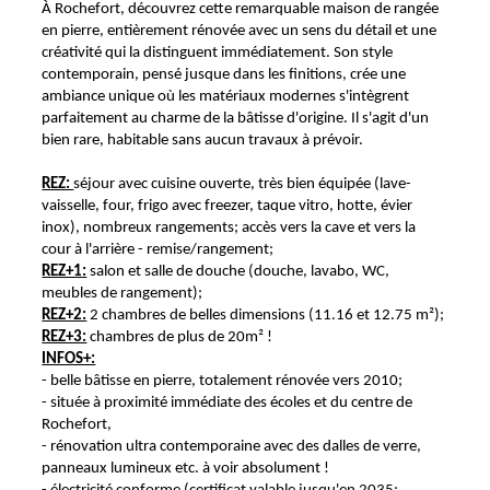
À Rochefort, découvrez cette remarquable maison de rangée
en pierre, entièrement rénovée avec un sens du détail et une
créativité qui la distinguent immédiatement. Son style
contemporain, pensé jusque dans les finitions, crée une
ambiance unique où les matériaux modernes s'intègrent
parfaitement au charme de la bâtisse d'origine. Il s'agit d'un
bien rare, habitable sans aucun travaux à prévoir.
REZ:
séjour avec cuisine ouverte, très bien équipée (lave-
vaisselle, four, frigo avec freezer, taque vitro, hotte, évier
inox), nombreux rangements; accès vers la cave et vers la
cour à l'arrière - remise/rangement;
REZ+1:
salon et salle de douche (douche, lavabo, WC,
meubles de rangement);
REZ+2:
2 chambres de belles dimensions (11.16 et 12.75 m²);
REZ+3:
chambres de plus de 20m² !
INFOS+:
- belle bâtisse en pierre, totalement rénovée vers 2010;
- située à proximité immédiate des écoles et du centre de
Rochefort,
- rénovation ultra contemporaine avec des dalles de verre,
panneaux lumineux etc. à voir absolument !