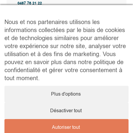
0487 76 21 22
Vente@wellimmo.be
Plan du site
Nous et nos partenaires utilisons les
Acheter
informations collectées par le biais de cookies
Louer
et de technologies similaires pour améliorer
Vendre
Agence
votre expérience sur notre site, analyser votre
Contact
utilisation et à des fins de marketing. Vous
Liens utiles
pouvez en savoir plus dans notre politique de
Conseils pratiques pour vendre ou louer
confidentialité et gérer votre consentement à
Préparer un déménagement
Documents utiles
tout moment.
Notaire.be
Société
Plus d'options
TVA. BE 0464.629.802 • IPI : 510350 RC professionnelle et
cautionnement via AXA Belgium SA – police n° 730.390.160
Agent immobilier courtier, agrégation octroyée en Belgique
Désactiver tout
Autoriser tout
© 2026 Wellimmo • Tous droits réservés