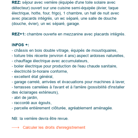
REZ:
séjour avec verrière (équipée d'une toile solaire avec
détecteur) ouvert sur une cuisine semi-équipée (évier, taque
électrique, hotte, four, frigo), 1 chambre, un hall de nuit avec
avec placards intégrés, un wc séparé, une salle de douche
(douche, évier), un wc séparé, garage.
REZ+1:
chambre ouverte en mezzanine avec placards intégrés.
INFOS +:
- châssis en bois double vitrage, équipés de moustiquaires,
-
toiture très récente (environ 4 ans) aspect ardoises naturelles,
- chauffage électrique avec accumulateurs,
- boiler électrique pour production de l'eau chaude sanitaire,
- électricité bi-horaire conforme,
- excellent état général,
- garage carrelé, arrivées et évacuations pour machines à laver,
-
terrasses carrelées à l'avant et à l'arrière (possibilité d'installer
des éclairages extérieurs),
- abri de jardin,
- raccordé aux égouts,
- parcelle entièrement clôturée, agréablement aménagée.
NB: la verrière devra être revue.
Calculer les droits d'enregistrement