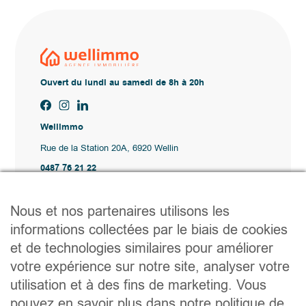
Ouvert du lundi au samedi de 8h à 20h
Wellimmo
Rue de la Station 20A, 6920 Wellin
0487 76 21 22
Vente@wellimmo.be
Plan du site
Nous et nos partenaires utilisons les
Acheter
informations collectées par le biais de cookies
Louer
et de technologies similaires pour améliorer
Vendre
Agence
votre expérience sur notre site, analyser votre
Contact
utilisation et à des fins de marketing. Vous
Liens utiles
pouvez en savoir plus dans notre politique de