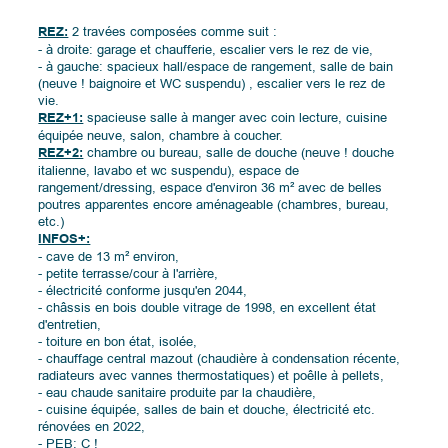
REZ:
2 travées composées comme suit :
- à droite: garage et chaufferie, escalier vers le rez de vie,
- à gauche: spacieux hall/espace de rangement, salle de bain
(neuve ! baignoire et WC suspendu) , escalier vers le rez de
vie.
REZ+1:
spacieuse salle à manger avec coin lecture, cuisine
équipée neuve, salon, chambre à coucher.
REZ+2:
chambre ou bureau, salle de douche (neuve ! douche
italienne, lavabo et wc suspendu), espace de
rangement/dressing, espace d'environ 36 m² avec de belles
poutres apparentes encore aménageable (chambres, bureau,
etc.)
INFOS+:
- cave de 13 m² environ,
- petite terrasse/cour à l'arrière,
- électricité conforme jusqu'en 2044,
- châssis en bois double vitrage de 1998, en excellent état
d'entretien,
- toiture en bon état, isolée,
- chauffage central mazout (chaudière à condensation récente,
radiateurs avec vannes thermostatiques) et poêlle à pellets,
- eau chaude sanitaire produite par la chaudière,
- cuisine équipée, salles de bain et douche, électricité etc.
rénovées en 2022,
- PEB: C !