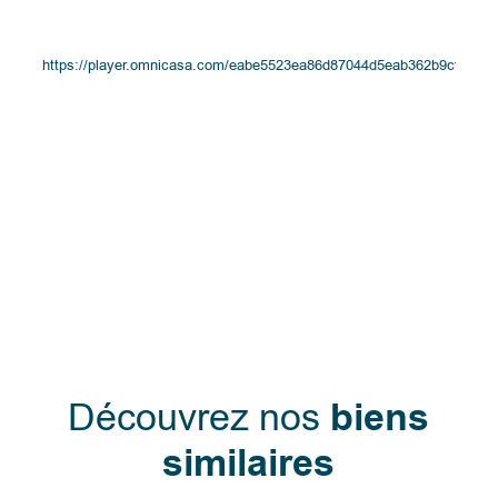
https://player.omnicasa.com/eabe5523ea86d87044d5eab362b9cffb
Découvrez nos
biens
similaires