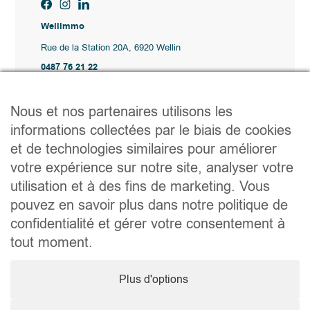
Wellimmo
Rue de la Station 20A, 6920 Wellin
0487 76 21 22
Vente@wellimmo.be
Plan du site
Nous et nos partenaires utilisons les
Acheter
informations collectées par le biais de cookies
Louer
et de technologies similaires pour améliorer
Vendre
Agence
votre expérience sur notre site, analyser votre
Contact
utilisation et à des fins de marketing. Vous
Liens utiles
pouvez en savoir plus dans notre politique de
Conseils pratiques pour vendre ou louer
confidentialité et gérer votre consentement à
Préparer un déménagement
Documents utiles
tout moment.
Notaire.be
Société
Plus d'options
TVA. BE 0464.629.802 • IPI : 510350 RC professionnelle et
cautionnement via AXA Belgium SA – police n° 730.390.160