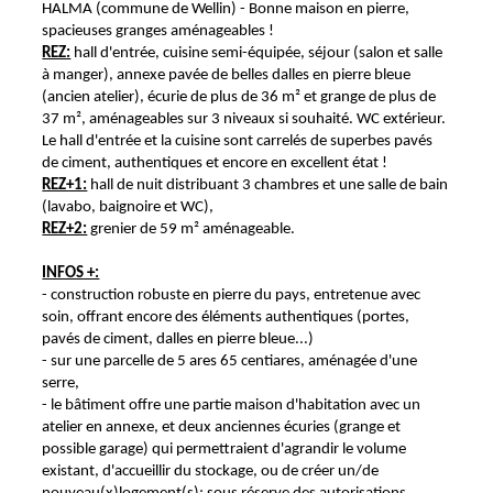
HALMA (commune de Wellin) - Bonne maison en pierre,
spacieuses granges aménageables !
REZ:
hall d'entrée, cuisine semi-équipée, séjour (salon et salle
à manger), annexe pavée de belles dalles en pierre bleue
(ancien atelier), écurie de plus de 36 m² et grange de plus de
37 m², aménageables sur 3 niveaux si souhaité. WC extérieur.
Le hall d'entrée et la cuisine sont carrelés de superbes pavés
de ciment, authentiques et encore en excellent état !
REZ+1:
hall de nuit distribuant 3 chambres et une salle de bain
(lavabo, baignoire et WC),
REZ+2:
grenier de 59 m² aménageable.
INFOS +:
- construction robuste en pierre du pays, entretenue avec
soin, offrant encore des éléments authentiques (portes,
pavés de ciment, dalles en pierre bleue...)
- sur une parcelle de 5 ares 65 centiares, aménagée d'une
serre,
- le bâtiment offre une partie maison d'habitation avec un
atelier en annexe, et deux anciennes écuries (grange et
possible garage) qui permettraient d'agrandir le volume
existant, d'accueillir du stockage, ou de créer un/de