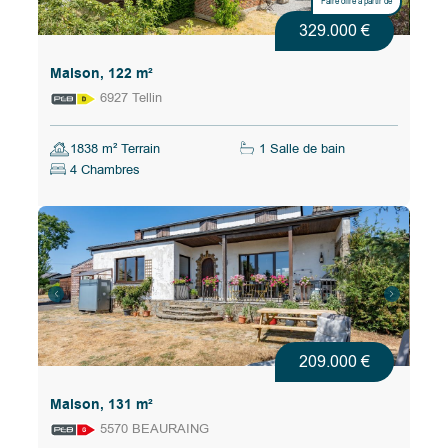
Faire offre à partir de
329.000 €
Maison, 122 m²
6927 Tellin
1838 m² Terrain
1 Salle de bain
4 Chambres
209.000 €
Maison, 131 m²
5570 BEAURAING