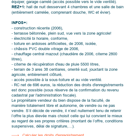
équiper, garage carrelé (accès possible vers le vide ventilé).
REZ+1:
hall de nuit desservant 4 chambres et une salle de bain
(entièrement carrelée, comprenant douche, WC et évier).
INFOS+:
- construction récente (2006),
- terrasse bétonnée, plein sud, vue vers la zone agricole!
- électricité bi horaire, conforme,
- toiture en ardoises artificielles, de 2006, isolée,
- châssis PVC double vitrage de 2006,
- chauffage central mazout (chaudière de 2006, citerne 2800
litres),
- citerne de récupération d'eau de pluie 5500 litres,
- terrain de 3 ares 38 centiares, orienté sud, jouxtant la zone
agricole, entièrement clôturé,
- accès possible à la sous-toiture et au vide ventilé.
- RC net de 696 euros, la réduction des droits d'enregistrements
est donc possible (sous réserve de la confirmation du revenu
cadastral par l'administration fiscale).
Le propriétaire vendeur du bien dispose de la faculté, de
manière totalement libre et autonome, de vendre ou ne pas
vendre. S’il décide de vendre, il n’est nullement tenu de retenir
l’offre la plus élevée mais choisit celle qui lui convient le mieux
au regard de ses propres critères (montant de l’offre, conditions
suspensives, délai de signature,…).
Calculer les droits d'enregistrement