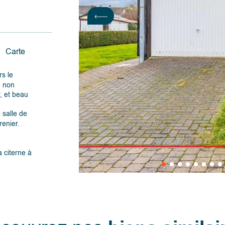
Carte
s le
e non
, et beau
 salle de
renier.
 citerne à
mité,
déroulants