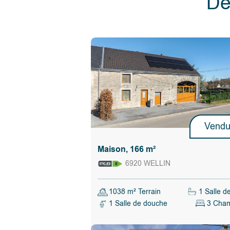
Dé
- sur une parcelle de terrain de 5 ares 95 cent
sud à l'arrière,
- revenu cadastral net 647 euros, possibilité 
de la réduction des droits d'enregistrements 
de la confirmation du revenu cadastral par
l'administration fiscale.
Le propriétaire vendeur du bien dispose de la 
manière totalement libre et autonome, de ve
pas vendre. S’il décide de vendre, il n’est nu
de retenir l’offre la plus élevée mais choisit cel
convient le mieux au regard de ses propres cr
Vend
Calculer les droits d'enregistrement
Maison, 166 m²
6920 WELLIN
1038 m² Terrain
1 Salle d
1 Salle de douche
3 Cha