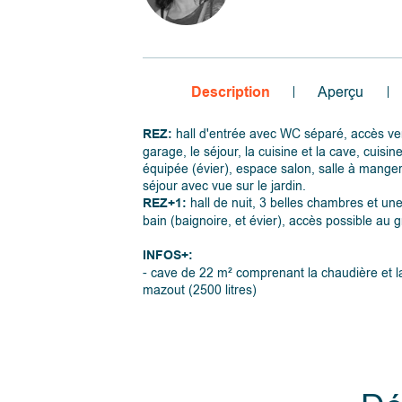
Description
Aperçu
REZ:
hall d'entrée avec WC séparé, accès ver
garage, le séjour, la cuisine et la cave, cuisin
équipée (évier), espace salon, salle à manger
séjour avec vue sur le jardin.
REZ+1:
hall de nuit, 3 belles chambres et une
bain (baignoire, et évier), accès possible au g
INFOS+:
- cave de 22 m² comprenant la chaudière et la
mazout (2500 litres)
- électricité simple horaire à mettre en confor
- toiture en bon état général,
- chauffage central mazout,
- béton entre les niveaux,
- châssis en bois et alu simple virage, volets 
partout,