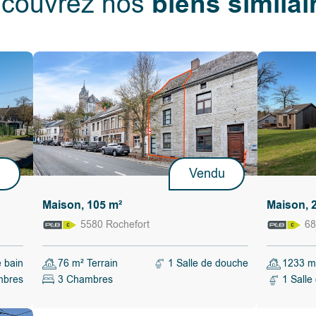
biens similai
couvrez nos
iares, plein
de bénéficier
sous réserve
faculté, de
ndre ou ne
llement tenu
le qui lui
itères.
u
Vendu
Maison, 105 m²
Maison, 
5580 Rochefort
68
e bain
76 m² Terrain
1 Salle de douche
1233 m²
mbres
3 Chambres
1 Salle