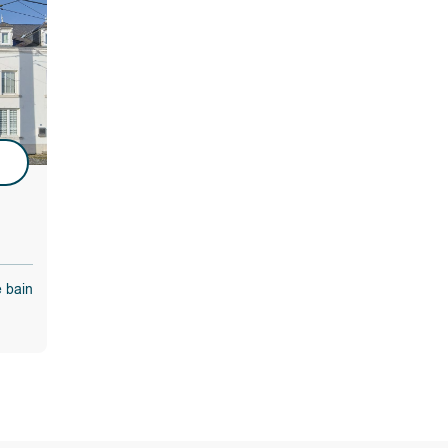
u
e bain