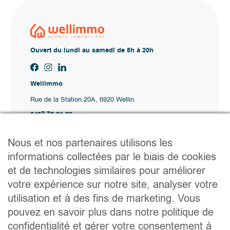
Autoriser tout
Nous contacter !
Ouvert du lundi au samedi de 8h à 20h
Wellimmo
Rue de la Station 20A, 6920 Wellin
0487 76 21 22
Vente@wellimmo.be
Plan du site
Acheter
Louer
Vendre
Agence
Contact
Liens utiles
Conseils pratiques pour vendre ou louer