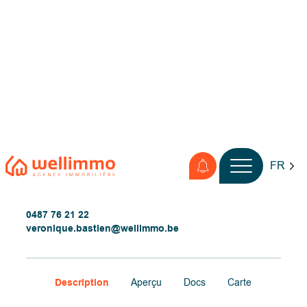
Vendu
Partager
Maison, 186 m²
41 Rue Croix Sainte-Anne B-6924 Lomprez
0487 76 21 22
veronique.bastien@wellimmo.be
Description
Aperçu
Docs
Carte