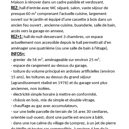
Maison à rénover dans un cadre paisible et verdoyant.
REZ:
hall d'entrée avec WC séparé, salon, vaste séjour de
presque 60 m² comprenant l'actuelle cuisine, largement
ouvert sur le jardin et équipé d'une cassette à bois dans un
ancien feu ouvert , ancienne cuisine, buanderie, salle de bain,
accès vers la garage en annexe,
REZ+1:
hall de nuit desservant 3 chambres, un espace
actuellement non accessible depuis le hall permettrait d'en
aménager une quatrième (ou une salle de bain à l'étage),
INFOS+:
- grenier de 56 m², aménageable sur environ 25 m²,
- espace de rangement au-dessus du garage,
- toiture du volume principal en ardoises artificielles (environ
15 ans), les toitures au dessus du grand séjour
(agrandissement réalisé en 1976) et du garage sont plus
anciennes, non isolées,
- électricité simple horaire à mettre en conformité,
- châssis en bois, mix de simple et double vitrage,
- chauffage au gaz avec accumulateurs,
- sur une belle parcelle de terrain de 16 ares 30 centiares,
orientée sud-ouest, dont une partie est encore à bâtir,
- dans une rue calme du village de Lomprez, à un jet de pierre