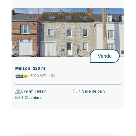
Nous et nos partenaires utilisons les
informations collectées par le biais de cookies
et de technologies similaires pour améliorer
votre expérience sur notre site, analyser votre
Vendu
utilisation et à des fins de marketing. Vous
Maison, 220 m²
pouvez en savoir plus dans notre politique de
6920 WELLIN
confidentialité et gérer votre consentement à
tout moment.
879 m² Terrain
1 Salle de bain
4 Chambres
Plus d'options
Désactiver tout