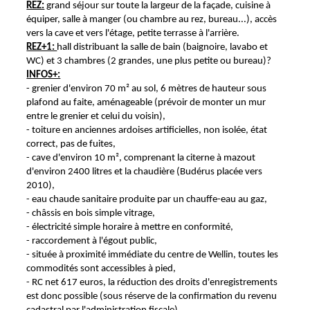
REZ:
grand séjour sur toute la largeur de la façade, cuisine à
équiper, salle à manger (ou chambre au rez, bureau...), accès
vers la cave et vers l'étage, petite terrasse à l'arrière.
REZ+1:
hall distribuant la salle de bain (baignoire, lavabo et
WC) et 3 chambres (2 grandes, une plus petite ou bureau)?
INFOS+:
- grenier d'environ 70 m² au sol, 6 mètres de hauteur sous
plafond au faite, aménageable (prévoir de monter un mur
entre le grenier et celui du voisin),
- toiture en anciennes ardoises artificielles, non isolée, état
correct, pas de fuites,
- cave d'environ 10 m², comprenant la citerne à mazout
d'environ 2400 litres et la chaudière (Budérus placée vers
2010),
- eau chaude sanitaire produite par un chauffe-eau au gaz,
- châssis en bois simple vitrage,
- électricité simple horaire à mettre en conformité,
- raccordement à l'égout public,
- située à proximité immédiate du centre de Wellin, toutes les
commodités sont accessibles à pied,
- RC net 617 euros, la réduction des droits d'enregistrements
est donc possible (sous réserve de la confirmation du revenu