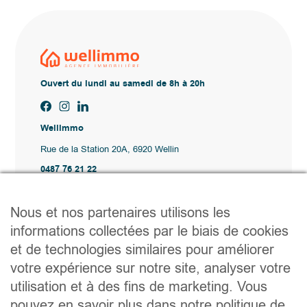
Ouvert du lundi au samedi de 8h à 20h
Wellimmo
Rue de la Station 20A, 6920 Wellin
0487 76 21 22
Vente@wellimmo.be
Plan du site
Nous et nos partenaires utilisons les
Acheter
informations collectées par le biais de cookies
Louer
et de technologies similaires pour améliorer
Vendre
Agence
votre expérience sur notre site, analyser votre
Contact
utilisation et à des fins de marketing. Vous
Liens utiles
pouvez en savoir plus dans notre politique de