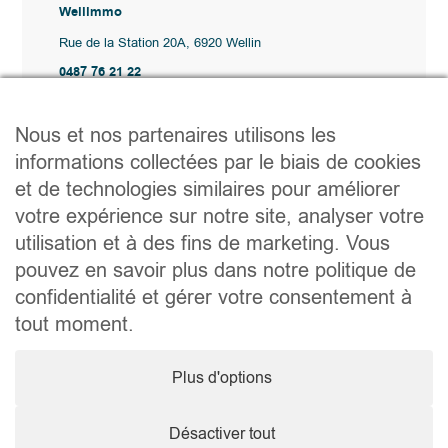
Wellimmo
Rue de la Station 20A, 6920 Wellin
0487 76 21 22
Vente@wellimmo.be
Plan du site
Nous et nos partenaires utilisons les
Acheter
informations collectées par le biais de cookies
Louer
et de technologies similaires pour améliorer
Vendre
Agence
votre expérience sur notre site, analyser votre
Contact
utilisation et à des fins de marketing. Vous
Liens utiles
pouvez en savoir plus dans notre politique de
Conseils pratiques pour vendre ou louer
confidentialité et gérer votre consentement à
Préparer un déménagement
Documents utiles
tout moment.
Notaire.be
Société
Plus d'options
TVA. BE 0464.629.802 • IPI : 510350 RC professionnelle et
cautionnement via AXA Belgium SA – police n° 730.390.160
Agent immobilier courtier, agrégation octroyée en Belgique
Désactiver tout