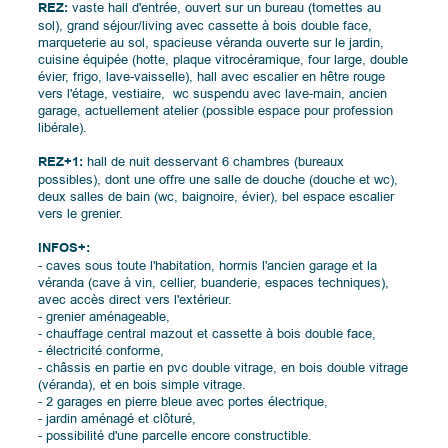
REZ:
vaste hall d'entrée, ouvert sur un bureau (tomettes au
sol), grand séjour/living avec cassette à bois double face,
marqueterie au sol, spacieuse véranda ouverte sur le jardin,
cuisine équipée (hotte, plaque vitrocéramique, four large, double
évier, frigo, lave-vaisselle), hall avec escalier en hêtre rouge
vers l'étage, vestiaire, wc suspendu avec lave-main, ancien
garage, actuellement atelier (possible espace pour profession
libérale).
REZ+1:
hall de nuit desservant 6 chambres (bureaux
possibles), dont une offre une salle de douche (douche et wc),
deux salles de bain (wc, baignoire, évier), bel espace escalier
vers le grenier.
INFOS+:
- caves sous toute l'habitation, hormis l'ancien garage et la
véranda (cave à vin, cellier, buanderie, espaces techniques),
avec accès direct vers l'extérieur.
- grenier aménageable,
- chauffage central mazout et cassette à bois double face,
- électricité conforme,
- châssis en partie en pvc double vitrage, en bois double vitrage
(véranda), et en bois simple vitrage.
- 2 garages en pierre bleue avec portes électrique,
- jardin aménagé et clôturé,
- possibilité d'une parcelle encore constructible.