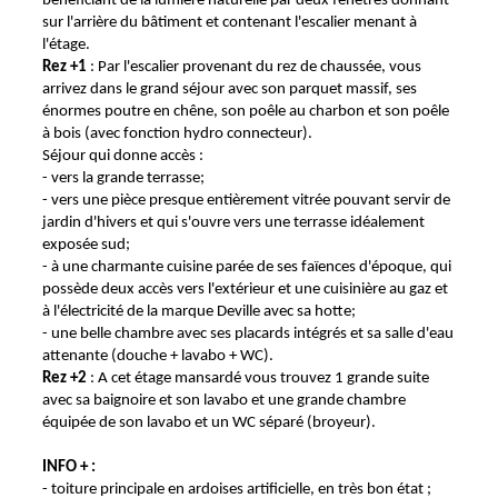
bénéficiant de la lumière naturelle par deux fenêtres donnant
sur l'arrière du bâtiment et contenant l'escalier menant à
l'étage.
Rez +1
: Par l'escalier provenant du rez de chaussée, vous
arrivez dans le grand séjour avec son parquet massif, ses
énormes poutre en chêne, son poêle au charbon et son poêle
à bois (avec fonction hydro connecteur).
Séjour qui donne accès :
- vers la grande terrasse;
- vers une pièce presque entièrement vitrée pouvant servir de
jardin d'hivers et qui s'ouvre vers une terrasse idéalement
exposée sud;
- à une charmante cuisine parée de ses faïences d'époque, qui
possède deux accès vers l'extérieur et une cuisinière au gaz et
à l'électricité de la marque Deville avec sa hotte;
- une belle chambre avec ses placards intégrés et sa salle d'eau
attenante (douche + lavabo + WC).
Rez +2
: A cet étage mansardé vous trouvez 1 grande suite
avec sa baignoire et son lavabo et une grande chambre
équipée de son lavabo et un WC séparé (broyeur).
INFO + :
- toiture principale en ardoises artificielle, en très bon état ;