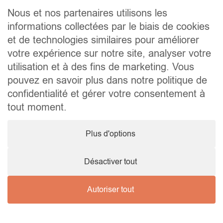
Plan du site
Nous et nos partenaires utilisons les
Acheter
informations collectées par le biais de cookies
Louer
et de technologies similaires pour améliorer
Vendre
Agence
votre expérience sur notre site, analyser votre
Contact
utilisation et à des fins de marketing. Vous
Liens utiles
pouvez en savoir plus dans notre politique de
Conseils pratiques pour vendre ou louer
confidentialité et gérer votre consentement à
Préparer un déménagement
Documents utiles
tout moment.
Notaire.be
Société
Plus d'options
TVA. BE 0464.629.802 • IPI : 510350 RC professionnelle et
cautionnement via AXA Belgium SA – police n° 730.390.160
Agent immobilier courtier, agrégation octroyée en Belgique
Désactiver tout
Autoriser tout
© 2026 Wellimmo • Tous droits réservés
Protection des données personnelles
•
Mentions légales
•
Cookies
Nous contacter !