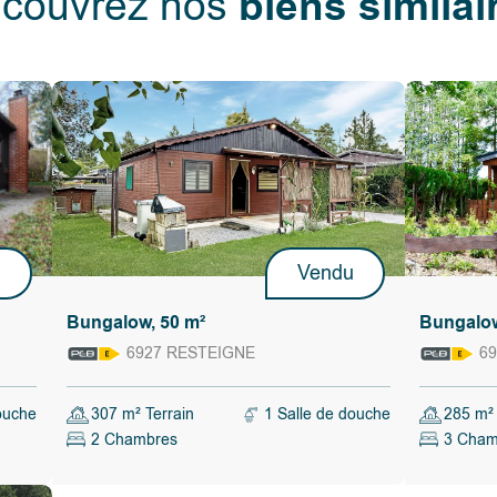
biens similai
couvrez nos
nts réduits
u
Vendu
Bungalow, 50 m²
Bungalow
6927 RESTEIGNE
69
ouche
307 m² Terrain
1 Salle de douche
285 m² 
2 Chambres
3 Cham