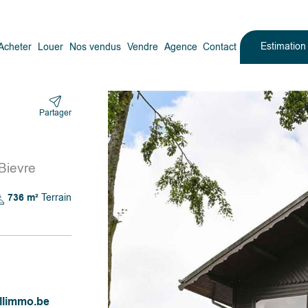
Estimatio
Acheter
Louer
Nos vendus
Vendre
Agence
Contact
Partager
Bievre
736 m²
Terrain
llimmo.be