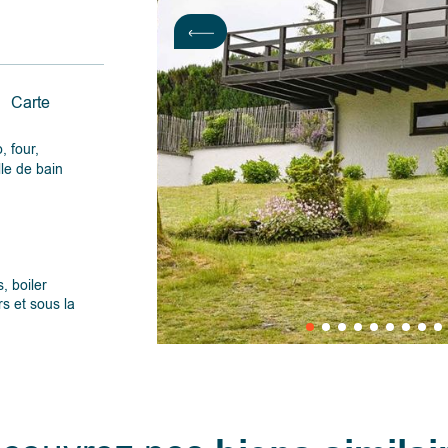
Carte
, four,
lle de bain
s, boiler
rs et sous la
s sur le