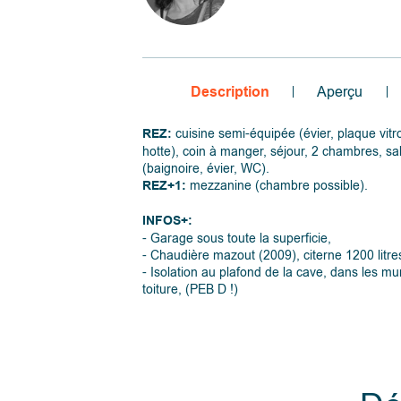
Description
Aperçu
REZ:
cuisine semi-équipée (évier, plaque vitro
hotte), coin à manger, séjour, 2 chambres, sa
(baignoire, évier, WC).
REZ+1:
mezzanine (chambre possible).
INFOS+:
- Garage sous toute la superficie,
- Chaudière mazout (2009), citerne 1200 litre
- Isolation au plafond de la cave, dans les mu
toiture, (PEB D !)
- Toiture très récente,
- Châssis en bois double vitrage,
- Terrasse en pavés à l'avant et balcon en boi
pourtour du bungalow,
- Mobilier, luminaires et tentures comprises,
- Electricité proche de la conformité,