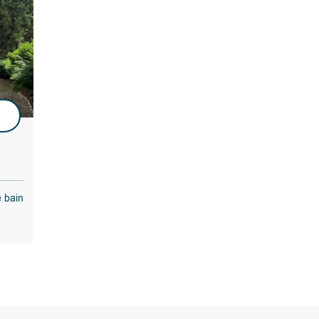
u
e bain