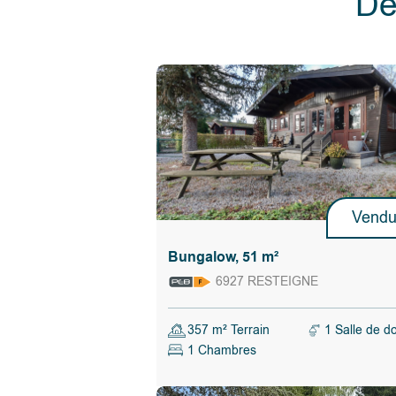
Dé
- Domiciliation possible, droits d'enregistreme
possibles (RC net 581 euros)
Faire offre à partir de 180.000 euros.
Calculer les droits d'enregistrement
Vend
Bungalow, 51 m²
6927 RESTEIGNE
357 m² Terrain
1 Salle de d
1 Chambres